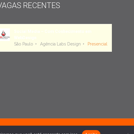
VAGAS RECENTES
Social Media – Com Conhecimento em
WebDesign
São Paulo
Agência Labs Design
Presencial
ia Labs Design