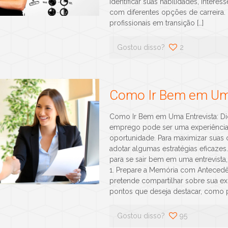
identificar suas habilidades, intere
com diferentes opções de carreira.
profissionais em transição
[…]
Gostou disso?
2
Como Ir Bem em Uma
Como Ir Bem em Uma Entrevista: Dic
emprego pode ser uma experiência
oportunidade. Para maximizar suas 
adotar algumas estratégias eficazes
para se sair bem em uma entrevista
1. Prepare a Memória com Antecedênc
pretende compartilhar sobre sua exp
pontos que deseja destacar, como p
Gostou disso?
95