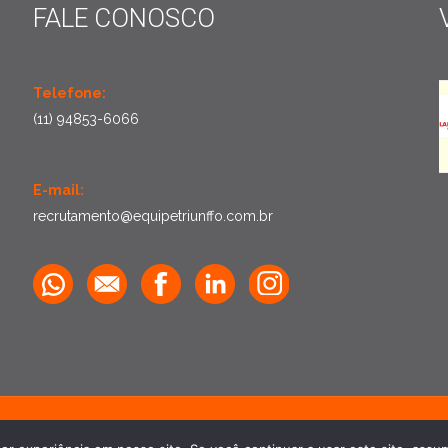
FALE CONOSCO
Telefone:
(11) 94853-6066
E-mail:
recrutamento@equipetriunffo.com.br
pe Triunffo
| Todos os direitos reservados | Desenvolvido por
Agênc